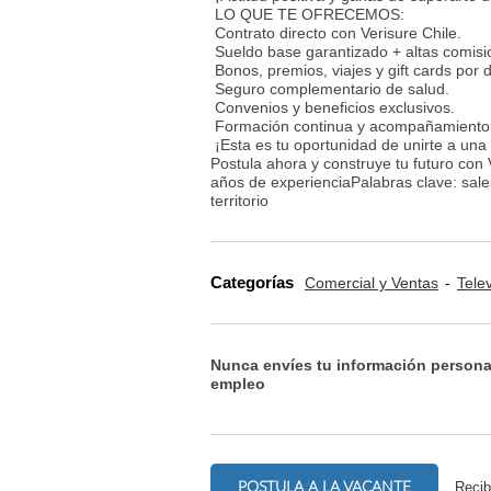
LO QUE TE OFRECEMOS:
Contrato directo con Verisure Chile.
Sueldo base garantizado + altas comisio
Bonos, premios, viajes y gift cards por
Seguro complementario de salud.
Convenios y beneficios exclusivos.
Formación continua y acompañamiento
¡Esta es tu oportunidad de unirte a una
Postula ahora y construye tu futuro co
años de experienciaPalabras clave: sale
territorio
Categorías
Comercial y Ventas
Tele
Nunca envíes tu información persona
empleo
POSTULA A LA VACANTE
Recib