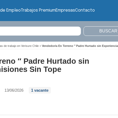
 de Empleo
Trabajos Premium
Empresas
Contacto
as de trabajo en Verisure Chile
>
Vendedor/a En Terreno ″ Padre Hurtado sin Experienci
reno ″ Padre Hurtado sin
isiones Sin Tope
13/06/2026
1 vacante