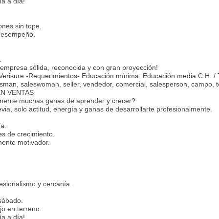
ía a día!
nes sin tope.
 desempeño.
.
 empresa sólida, reconocida y con gran proyección!
n Verisure.-Requerimientos- Educación mínima: Educación media C.H. /
sman, saleswoman, seller, vendedor, comercial, salesperson, campo, t
EN VENTAS
emente muchas ganas de aprender y crecer?
via, solo actitud, energía y ganas de desarrollarte profesionalmente.
a.
es de crecimiento.
mente motivador.
esionalismo y cercanía.
 sábado.
jo en terreno.
ía a día!