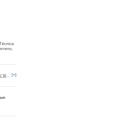
 Técnica
erreno,
[+]
rotección
 un