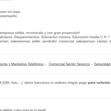
nes sin tope.
 desempeño.
.
 empresa sólida, reconocida y con gran proyección!
n Verisure.-Requerimientos- Educación mínima: Educación media C.H. /
sman, saleswoman, seller, vendedor, comercial, salesperson, campo, t
venta y Marketing Telefónico
Comercial Sector Seguros
Seguridad / Vigilancia / P
l
(DNI, foto,...), datos bancarios ni realices ningún pago
para solicitar
e ofertas como esta en tu email