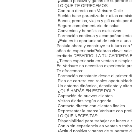
¡Actitud positiva y ganas de superarte d
LO QUE TE OFRECEMOS:
Contrato directo con Verisure Chile.
Sueldo base garantizado + altas comisio
Bonos, premios, viajes y gift cards por
Seguro complementario de salud.
Convenios y beneficios exclusivos.
Formación continua y acompañamiento
¡Esta es tu oportunidad de unirte a una
Postula ahora y construye tu futuro co
años de experienciaPalabras clave: sale
territorio DESARROLLA TU CARRERA 
¿Tienes experiencia en ventas o simpl
En Verisure no necesitas experiencia pre
Te ofrecemos:
Formación constante desde el primer dí
Plan de carrera con reales oportunidad
Un entorno dinámico, desafiante y alta
¿QUÉ HARÁS EN ESTE ROL?
Captación de nuevos clientes.
Visitas diarias según agenda.
Contacto directo con clientes finales.
Representar la marca Verisure con prof
LO QUE NECESITAS:
Disponibilidad para trabajar de lunes a
Con o sin experiencia en ventas o traba
¡Actitud positiva y ganas de superarte d