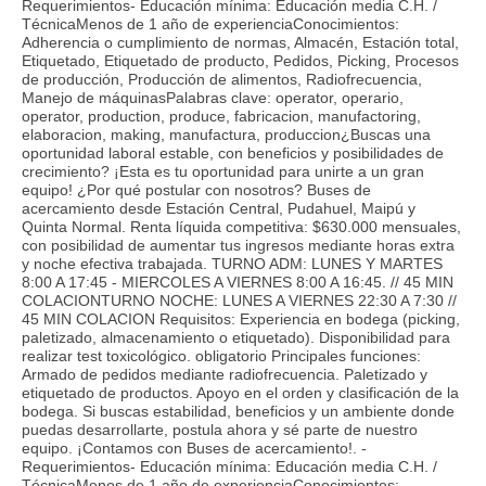
Requerimientos- Educación mínima: Educación media C.H. /
TécnicaMenos de 1 año de experienciaConocimientos:
Adherencia o cumplimiento de normas, Almacén, Estación total,
Etiquetado, Etiquetado de producto, Pedidos, Picking, Procesos
de producción, Producción de alimentos, Radiofrecuencia,
Manejo de máquinasPalabras clave: operator, operario,
operator, production, produce, fabricacion, manufactoring,
elaboracion, making, manufactura, produccion¿Buscas una
oportunidad laboral estable, con beneficios y posibilidades de
crecimiento? ¡Esta es tu oportunidad para unirte a un gran
equipo! ¿Por qué postular con nosotros? Buses de
acercamiento desde Estación Central, Pudahuel, Maipú y
Quinta Normal. Renta líquida competitiva: $630.000 mensuales,
con posibilidad de aumentar tus ingresos mediante horas extra
y noche efectiva trabajada. TURNO ADM: LUNES Y MARTES
8:00 A 17:45 - MIERCOLES A VIERNES 8:00 A 16:45. // 45 MIN
COLACIONTURNO NOCHE: LUNES A VIERNES 22:30 A 7:30 //
45 MIN COLACION Requisitos: Experiencia en bodega (picking,
paletizado, almacenamiento o etiquetado). Disponibilidad para
realizar test toxicológico. obligatorio Principales funciones:
Armado de pedidos mediante radiofrecuencia. Paletizado y
etiquetado de productos. Apoyo en el orden y clasificación de la
bodega. Si buscas estabilidad, beneficios y un ambiente donde
puedas desarrollarte, postula ahora y sé parte de nuestro
equipo. ¡Contamos con Buses de acercamiento!. -
Requerimientos- Educación mínima: Educación media C.H. /
TécnicaMenos de 1 año de experienciaConocimientos: