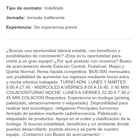
Tipo de contrato:
Indefinido
Jornada:
Jornada Indiferente
Experiencia:
Sin experiencia previa
¿Buscas una oportunidad laboral estable, con beneficios y
posibilidades de crecimiento? ¡Esta es tu oportunidad para
unirte a un gran equipo! ¿Por qué postular con nosotros? Buses
de acercamiento desde Estación Central, Pudahuel, Maipú y
Quinta Normal. Renta líquida competitiva: $630.000 mensuales,
con posibilidad de aumentar tus ingresos mediante horas extra
y noche efectiva trabajada. TURNO ADM: LUNES Y MARTES
8:00 A 17:45 - MIERCOLES A VIERNES 8:00 A 16:45. // 45 MIN
COLACIONTURNO NOCHE: LUNES A VIERNES 22:30 A 7:30 //
45 MIN COLACION Requisitos: Experiencia en bodega (picking,
paletizado, almacenamiento o etiquetado). Disponibilidad para
realizar test toxicológico. obligatorio Principales funciones:
Armado de pedidos mediante radiofrecuencia. Paletizado y
etiquetado de productos. Apoyo en el orden y clasificación de la
bodega. Si buscas estabilidad, beneficios y un ambiente donde
puedas desarrollarte, postula ahora y sé parte de nuestro
equipo. ¡Contamos con Buses de acercamiento!. -