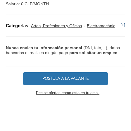
Salario: 0 CLP/MONTH.
[+]
Categorías
Artes, Profesiones y Oficios
Electromecánica
Ing
Nunca envíes tu información personal
(DNI, foto,...), datos
bancarios ni realices ningún pago
para solicitar un empleo
POSTULA A LA VACANTE
Recibe ofertas como esta en tu email