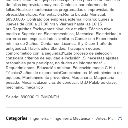
de fallas imprevistas mayores.Confeccionar informes de
fallas.Realizar mantenciones programadas e imprevistas.Se
ofrece:Beneficios: Alimentación.Renta Liquida Mensual:
$890.000.- Contrato por empresa externa.Horario: Lunes a
Jueves de 8:00 a 17:30 hrs y Viernes hasta las 16:15
hrs.Requisitos Excluyentes:Nivel de estudios: Técnico nivel
medio o Superior en Electromecánica, Mecánica, Electricidad, o
carreras con especialidades similares.Contar con Experiencia
mínima de 2 años. Contar con Licencia B y D con 1 año de
antigüedad. Habilidades Blandas: Trabajo en equipo,
comprometido con la seguridad*Este proceso de selección
considera criterios de equidad e inclusión. Si necesitas ajustes
razonables para participar, no dudes en informarnos*. -
Requerimientos- Educación mínima: Educación media C.H. /
Técnica2 años de experienciaConocimientos: Mantenimiento de
equipos, Mantenimiento preventivo, Maquinaria, Maquinaria
pesada, MecánicaLicencias de conducir: B ,D Palabras clave:
mechanic, mecanico
Salario: 890000 CLP/MONTH.
[+]
Categorías
Ingeniería
Ingeniería Mecánica
Artes, Profesiones y Oficios