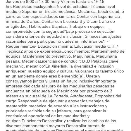
Jueves de 8:00 a 17:30 hrs y Viernes hasta las 16:15
hrs.Requisitos Excluyentes:Nivel de estudios: Técnico nivel
medio o Superior en Electromecánica, Mecánica, Electricidad, o
carreras con especialidades similares.Contar con Experiencia
mínima de 2 años. Contar con Licencia B y D con 1 año de
antigüedad. Habilidades Blandas: Trabajo en equipo,
comprometido con la seguridad*Este proceso de selección
considera criterios de equidad e inclusión. Si necesitas ajustes
razonables para participar, no dudes en informarnos*. -
Requerimientos- Educación mínima: Educación media C.H. /
Técnica2 años de experienciaConocimientos: Mantenimiento de
equipos, Mantenimiento preventivo, Maquinaria, Maquinaria
pesada, MecánicaLicencias de conducir: B ,D Palabras clave:
mechanic, mecanico*En Xinerlink, la diversidad e inclusión
enriquecen nuestro equipo y cultura. Valoramos tu talento único
en un ambiente donde eres bienvenido(a). Únete y
construyamos juntos y juntas un futuro inclusivo*Importante
empresa dedicada al rubro de las maquinarias pesadas se
encuentra en búsqueda de Mecánico/a por proyecto de 3
meses en sucursal de La Portada, Antofagasta. Propósitos del
cargo:Responsable de ejecutar y apoyar los trabajos de
mantención mecánica de acuerdo a las instrucciones y
prioridades recibidas de su jefatura, para garantizar la
continuidad operacional de las maquinarias y
equipos.Funciones:Desarrollar y realizar los cambios de los
diversos componentes mayores.Desarrollar tareas de
mantenimiento de equipos.Participar en el proceso de atención