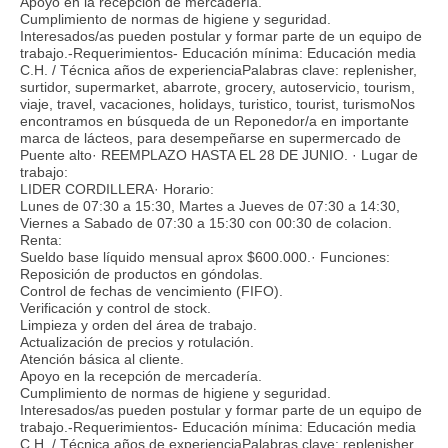
Apoyo en la recepción de mercadería.
Cumplimiento de normas de higiene y seguridad.
Interesados/as pueden postular y formar parte de un equipo de
trabajo.-Requerimientos- Educación mínima: Educación media
C.H. / Técnica años de experienciaPalabras clave: replenisher,
surtidor, supermarket, abarrote, grocery, autoservicio, tourism,
viaje, travel, vacaciones, holidays, turistico, tourist, turismoNos
encontramos en búsqueda de un Reponedor/a en importante
marca de lácteos, para desempeñarse en supermercado de
Puente alto· REEMPLAZO HASTA EL 28 DE JUNIO. · Lugar de
trabajo:
LIDER CORDILLERA· Horario:
Lunes de 07:30 a 15:30, Martes a Jueves de 07:30 a 14:30,
Viernes a Sabado de 07:30 a 15:30 con 00:30 de colacion.
Renta:
Sueldo base líquido mensual aprox $600.000.· Funciones:
Reposición de productos en góndolas.
Control de fechas de vencimiento (FIFO).
Verificación y control de stock.
Limpieza y orden del área de trabajo.
Actualización de precios y rotulación.
Atención básica al cliente.
Apoyo en la recepción de mercadería.
Cumplimiento de normas de higiene y seguridad.
Interesados/as pueden postular y formar parte de un equipo de
trabajo.-Requerimientos- Educación mínima: Educación media
C.H. / Técnica años de experienciaPalabras clave: replenisher,