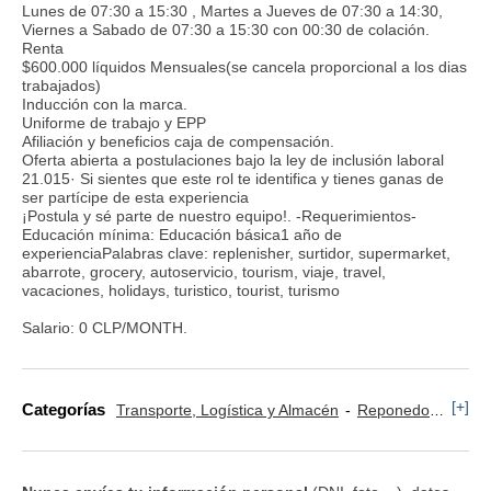
Lunes de 07:30 a 15:30 , Martes a Jueves de 07:30 a 14:30,
Viernes a Sabado de 07:30 a 15:30 con 00:30 de colación.
Renta
$600.000 líquidos Mensuales(se cancela proporcional a los dias
trabajados)
Inducción con la marca.
Uniforme de trabajo y EPP
Afiliación y beneficios caja de compensación.
Oferta abierta a postulaciones bajo la ley de inclusión laboral
21.015· Si sientes que este rol te identifica y tienes ganas de
ser partícipe de esta experiencia
¡Postula y sé parte de nuestro equipo!. -Requerimientos-
Educación mínima: Educación básica1 año de
experienciaPalabras clave: replenisher, surtidor, supermarket,
abarrote, grocery, autoservicio, tourism, viaje, travel,
vacaciones, holidays, turistico, tourist, turismo
Salario: 0 CLP/MONTH.
[+]
Categorías
Transporte, Logística y Almacén
Reponedor y Cajero