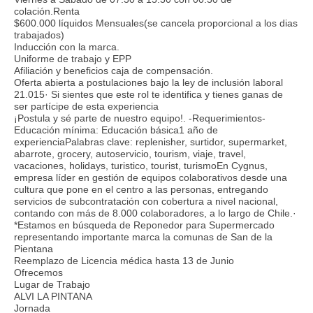
colación.Renta
$600.000 líquidos Mensuales(se cancela proporcional a los dias
trabajados)
Inducción con la marca.
Uniforme de trabajo y EPP
Afiliación y beneficios caja de compensación.
Oferta abierta a postulaciones bajo la ley de inclusión laboral
21.015· Si sientes que este rol te identifica y tienes ganas de
ser partícipe de esta experiencia
¡Postula y sé parte de nuestro equipo!. -Requerimientos-
Educación mínima: Educación básica1 año de
experienciaPalabras clave: replenisher, surtidor, supermarket,
abarrote, grocery, autoservicio, tourism, viaje, travel,
vacaciones, holidays, turistico, tourist, turismoEn Cygnus,
empresa líder en gestión de equipos colaborativos desde una
cultura que pone en el centro a las personas, entregando
servicios de subcontratación con cobertura a nivel nacional,
contando con más de 8.000 colaboradores, a lo largo de Chile.·
*Estamos en búsqueda de Reponedor para Supermercado
representando importante marca la comunas de San de la
Pientana
Reemplazo de Licencia médica hasta 13 de Junio
Ofrecemos
Lugar de Trabajo
ALVI LA PINTANA
Jornada