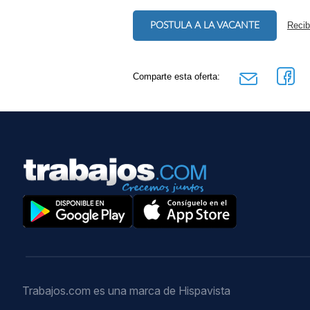
POSTULA A LA VACANTE
Recib
Comparte esta oferta:
Trabajos.com es una marca de Hispavista