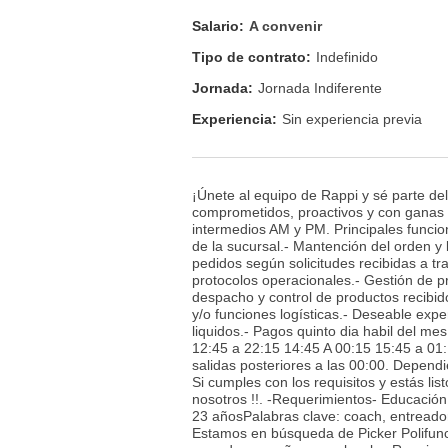
Salario:
A convenir
Tipo de contrato:
Indefinido
Jornada:
Jornada Indiferente
Experiencia:
Sin experiencia previa
¡Únete al equipo de Rappi y sé parte del
comprometidos, proactivos y con ganas 
intermedios AM y PM. Principales funcion
de la sucursal.- Mantención del orden y 
pedidos según solicitudes recibidas a tr
protocolos operacionales.- Gestión de 
despacho y control de productos recibid
y/o funciones logísticas.- Deseable expe
liquidos.- Pagos quinto dia habil del me
12:45 a 22:15 14:45 A 00:15 15:45 a 01:
salidas posteriores a las 00:00. Dependi
Si cumples con los requisitos y estás li
nosotros !!. -Requerimientos- Educació
23 añosPalabras clave: coach, entreador¡
Estamos en búsqueda de Picker Polifunc