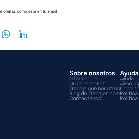
e ofertas como esta en tu email
Sobre nosotros
Ayuda
Información
Ayuda
Quiénes somos
Aviso le
Trabaja con nosotros
Condici
Blog de Trabajos.com
Polític
Contáctanos
Política