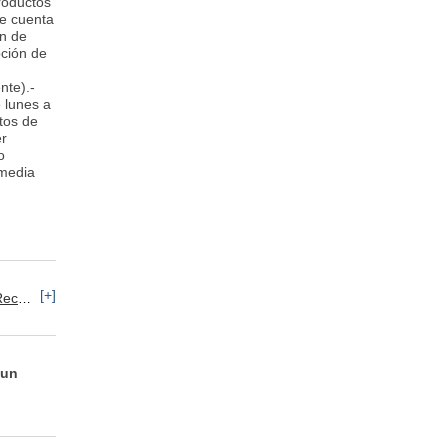
roductos
se cuenta
ón de
pción de
nte).-
e lunes a
tos de
er
o
 media
[+]
umanos: Selección de Personal
 un