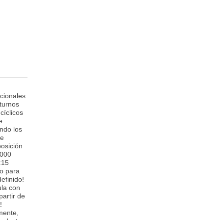
ncionales
turnos
cíclicos
e
endo los
de
posición
.000
:15
io para
efinido!
ula con
artir de
!
mente,