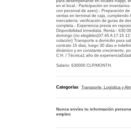
para desempeñarse en locales Rappi, en
en el local.- Participación en inventario
con personal de aseo).- Preparación de p
ventas en terminal de caja, cumpliendo
mercadería: verificación de guías de de
completa.- Experiencia previa en reposic
Disponibilidad inmediata. Renta:- 630.00
domingo (no elegibles)07:45 A 17:15 12
colación) Transporte a domicilio para s
contrato 15 dias, luego 30 dias e indefin
dinámico y en constante crecimiento, p
C.H. / Técnica1 año de experienciaEdad:
Salario: 630000 CLP/MONTH.
Categorías
Transporte, Logística y A
Nunca envíes tu información persona
empleo