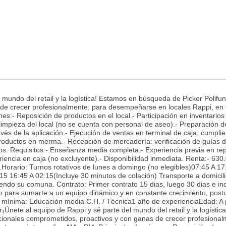
 mundo del retail y la logística! Estamos en búsqueda de Picker Polifu
de crecer profesionalmente, para desempeñarse en locales Rappi, en 
es:- Reposición de productos en el local.- Participación en inventarios 
limpieza del local (no se cuenta con personal de aseo).- Preparación d
avés de la aplicación.- Ejecución de ventas en terminal de caja, cumpli
productos en merma.- Recepción de mercadería: verificación de guías 
os. Requisitos:- Enseñanza media completa.- Experiencia previa en re
riencia en caja (no excluyente).- Disponibilidad inmediata. Renta:- 630
s.Horario: Turnos rotativos de lunes a domingo (no elegibles)07:45 A 17
15 16:45 A 02:15(Incluye 30 minutos de colación) Transporte a domicil
endo su comuna. Contrato: Primer contrato 15 dias, luego 30 dias e ind
sto para sumarte a un equipo dinámico y en constante crecimiento, post
n mínima: Educación media C.H. / Técnica1 año de experienciaEdad: A p
Únete al equipo de Rappi y sé parte del mundo del retail y la logística
ionales comprometidos, proactivos y con ganas de crecer profesional