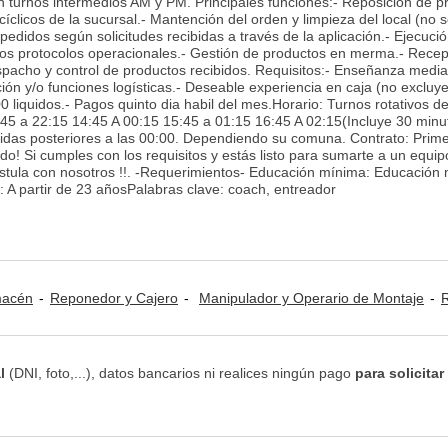
 turnos intermedios AM y PM. Principales funciones:- Reposición de p
s cíclicos de la sucursal.- Mantención del orden y limpieza del local (no 
edidos según solicitudes recibidas a través de la aplicación.- Ejecuci
 los protocolos operacionales.- Gestión de productos en merma.- Rece
spacho y control de productos recibidos. Requisitos:- Enseñanza media
ión y/o funciones logísticas.- Deseable experiencia en caja (no excluye
0 liquidos.- Pagos quinto dia habil del mes.Horario: Turnos rotativos d
:45 a 22:15 14:45 A 00:15 15:45 a 01:15 16:45 A 02:15(Incluye 30 minu
alidas posteriores a las 00:00. Dependiendo su comuna. Contrato: Prim
ido! Si cumples con los requisitos y estás listo para sumarte a un equip
ostula con nosotros !!. -Requerimientos- Educación mínima: Educación
 A partir de 23 añosPalabras clave: coach, entreador
lmacén
Reponedor y Cajero
Manipulador y Operario de Montaje
Recursos H
l
(DNI, foto,...), datos bancarios ni realices ningún pago
para solicitar