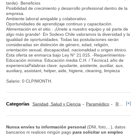
tarde)· Beneficios
Posibilidad de crecimiento y desarrollo profesional dentro de la
empresa.
Ambiente laboral amigable y colaborativo.
Oportunidades de aprendizaje continuo y capacitación.
Alimentación en el sitio.· ¡Únete a nuestro equipo y sé parte de
algo más grande!· En Sodexo Chile valoramos la diversidad y la
igualdad de oportunidades. Todas las postulaciones serán
consideradas sin distinción de género, edad, religión,
orientación sexual, discapacidad, nacionalidad u origen étnico.
Esta oferta se enmarca bajo Ley N° 21.015. -Requerimientos-
Educación mínima: Educación media C.H. / Técnica1 año de
experienciaPalabras clave: ayudante, asistente, auxiliar, aux,
auxiliary, assistant, helper, aide, higiene, cleaning, limpieza
Salario: 0 CLP/MONTH.
[+]
Categorías
Sanidad, Salud y Ciencia
Paramédico
Restauración y Turismo
Nunca envíes tu información personal
(DNI, foto,...), datos
bancarios ni realices ningún pago
para solicitar un empleo