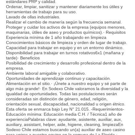
estándares PRP y calidad.
Ordenar, limpiar, sanitizar y mantener diariamente los útiles y
herramientas de trabajo para su uso.
Lavado de ollas industriales.
Realizar el cambio de manería según la frecuencia semanal.
Proteger y cuidar los activos de la empresa (equipos menores,
maquinarias, útiles de aseo y productos químicos).· Requisitos
Experiencia mínima de 1 año trabajando en limpieza
Conocimientos básicos de limpieza y orden de lugar de trabajo.
Capacidad para trabajar en equipo y en un entorno dinámico.
Disponibilidad para trabajar en turnos rotativos6x1 (mañana y
tarde)· Beneficios
Posibilidad de crecimiento y desarrollo profesional dentro de la
empresa.
Ambiente laboral amigable y colaborativo.
Oportunidades de aprendizaje continuo y capacitación.
Alimentación en el sitio.· ¡Únete a nuestro equipo y sé parte de
algo más grande!· En Sodexo Chile valoramos la diversidad y la
igualdad de oportunidades. Todas las postulaciones serán
consideradas sin distinción de género, edad, religión,
orientación sexual, discapacidad, nacionalidad u origen étnico.
Esta oferta se enmarca bajo Ley N° 21.015. -Requerimientos-
Educación mínima: Educación media C.H. / Técnica1 año de
experienciaPalabras clave: ayudante, asistente, auxiliar, aux,
auxiliary, assistant, helper, aide, higiene, cleaning, limpiezaEn
Sodexo Chile estamos buscando un(a) auxiliar de aseo casino
para unirse a nuestro equipo en la comuna de La Florida.·