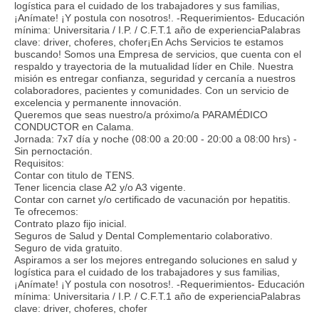
logística para el cuidado de los trabajadores y sus familias,
¡Anímate! ¡Y postula con nosotros!. -Requerimientos- Educación
mínima: Universitaria / I.P. / C.F.T.1 año de experienciaPalabras
clave: driver, choferes, chofer¡En Achs Servicios te estamos
buscando! Somos una Empresa de servicios, que cuenta con el
respaldo y trayectoria de la mutualidad líder en Chile. Nuestra
misión es entregar confianza, seguridad y cercanía a nuestros
colaboradores, pacientes y comunidades. Con un servicio de
excelencia y permanente innovación.
Queremos que seas nuestro/a próximo/a PARAMÉDICO
CONDUCTOR en Calama.
Jornada: 7x7 día y noche (08:00 a 20:00 - 20:00 a 08:00 hrs) -
Sin pernoctación.
Requisitos:
Contar con titulo de TENS.
Tener licencia clase A2 y/o A3 vigente.
Contar con carnet y/o certificado de vacunación por hepatitis.
Te ofrecemos:
Contrato plazo fijo inicial.
Seguros de Salud y Dental Complementario colaborativo.
Seguro de vida gratuito.
Aspiramos a ser los mejores entregando soluciones en salud y
logística para el cuidado de los trabajadores y sus familias,
¡Anímate! ¡Y postula con nosotros!. -Requerimientos- Educación
mínima: Universitaria / I.P. / C.F.T.1 año de experienciaPalabras
clave: driver, choferes, chofer