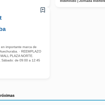
Indefinido
Jornada Indifer
t
ba
 en importante marca de
e Huechuraba. · REEMPLAZO
ER MALL PLAZA NORTE.
s, Sábado: de 09:00 a 12:45
próximas