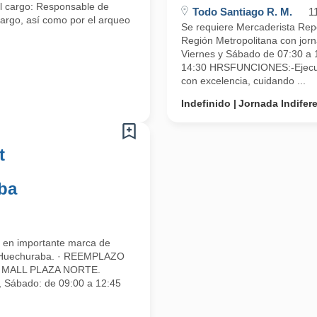
el cargo: Responsable de
Todo Santiago R. M.
1
 cargo, así como por el arqueo
Se requiere Mercaderista Rep
Región Metropolitana con jorn
Viernes y Sábado de 07:30 a 
14:30 HRSFUNCIONES:-Ejecuta
con excelencia, cuidando ...
Indefinido
Jornada Indifer
t
ba
 en importante marca de
e Huechuraba. · REEMPLAZO
ER MALL PLAZA NORTE.
s, Sábado: de 09:00 a 12:45