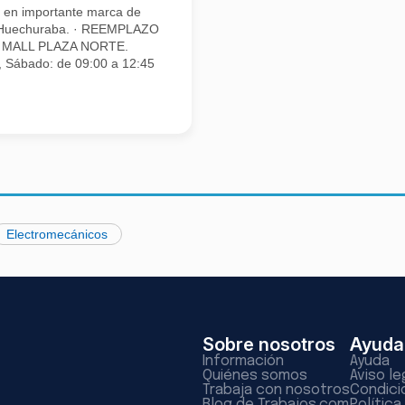
 en importante marca de
e Huechuraba. · REEMPLAZO
ER MALL PLAZA NORTE.
s, Sábado: de 09:00 a 12:45
Electromecánicos
Sobre nosotros
Ayuda
Información
Ayuda
Quiénes somos
Aviso le
Trabaja con nosotros
Condici
Blog de Trabajos.com
Polític