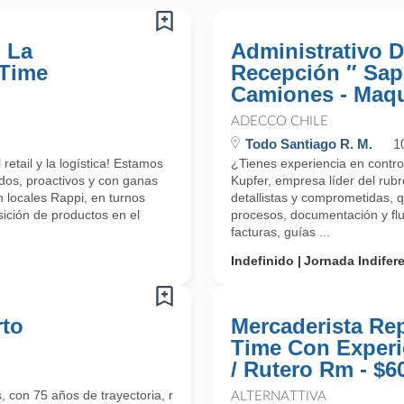
 La
Administrativo 
 Time
Recepción ″ Sap 
Camiones - Maq
ADECCO CHILE
Todo Santiago R. M.
1
etail y la logística! Estamos
¿Tienes experiencia en contr
dos, proactivos y con ganas
Kupfer, empresa líder del rub
 locales Rappi, en turnos
detallistas y comprometidas, q
ición de productos en el
procesos, documentación y flu
facturas, guías ...
Indefinido
Jornada Indifer
rto
Mercaderista Re
Time Con Experi
/ Rutero Rm - $6
 con 75 años de trayectoria, requiere incorporar a su equipo a
ALTERNATTIVA