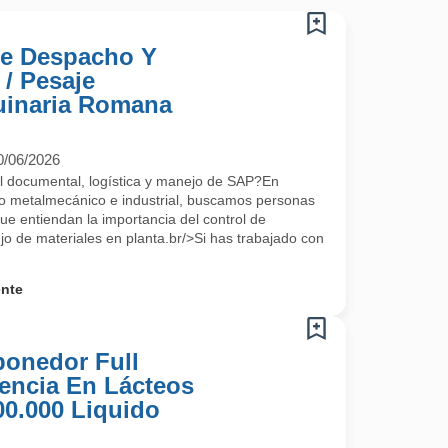
De Despacho Y
/ Pesaje
uinaria Romana
0/06/2026
ol documental, logística y manejo de SAP?En
ro metalmecánico e industrial, buscamos personas
ue entiendan la importancia del control de
jo de materiales en planta.br/>Si has trabajado con
ente
ponedor Full
encia En Lácteos
00.000 Liquido