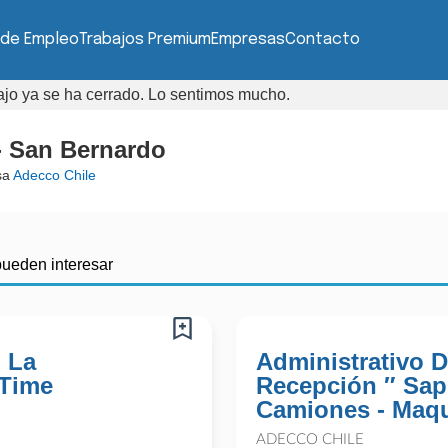
 de Empleo
Trabajos Premium
Empresas
Contacto
bajo ya se ha cerrado. Lo sentimos mucho.
- San Bernardo
sa
Adecco Chile
pueden interesar
 La
Administrativo 
 Time
Recepción ″ Sap 
Camiones - Maq
ADECCO CHILE