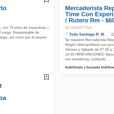
rto
Mercaderista Re
Time Con Experi
/ Rutero Rm - $6
 con 75 años de trayectoria, requiere incorporar a su equipo a
ALTERNATTIVA
el cargo: Responsable de
Todo Santiago R. M.
1
 cargo, así como por el arqueo
Se requiere Mercaderista Rep
Región Metropolitana con jorn
Viernes y Sábado de 07:30 a 
14:30 HRSFUNCIONES:-Ejecuta
con excelencia, cuidando ...
Indefinido
Jornada Indifer
t
ba