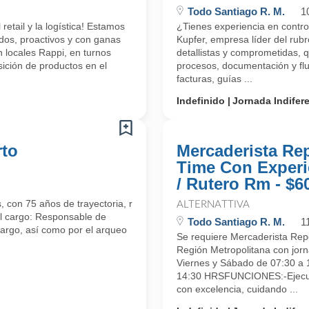
Todo Santiago R. M.
1
etail y la logística! Estamos
¿Tienes experiencia en contr
dos, proactivos y con ganas
Kupfer, empresa líder del rub
 locales Rappi, en turnos
detallistas y comprometidas, q
ición de productos en el
procesos, documentación y flu
facturas, guías ...
Indefinido
Jornada Indifer
rto
Mercaderista Re
Time Con Experi
/ Rutero Rm - $6
 con 75 años de trayectoria, requiere incorporar a su equipo a
ALTERNATTIVA
el cargo: Responsable de
Todo Santiago R. M.
1
 cargo, así como por el arqueo
Se requiere Mercaderista Rep
Región Metropolitana con jorn
Viernes y Sábado de 07:30 a 
14:30 HRSFUNCIONES:-Ejecuta
con excelencia, cuidando ...