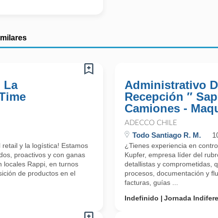
imilares
 La
Administrativo 
 Time
Recepción ″ Sap 
Camiones - Maq
ADECCO CHILE
Todo Santiago R. M.
1
etail y la logística! Estamos
¿Tienes experiencia en contr
dos, proactivos y con ganas
Kupfer, empresa líder del rub
 locales Rappi, en turnos
detallistas y comprometidas, q
ición de productos en el
procesos, documentación y flu
facturas, guías ...
Indefinido
Jornada Indifer