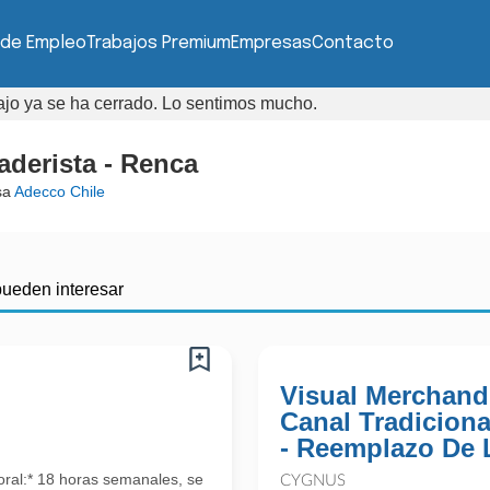
 de Empleo
Trabajos Premium
Empresas
Contacto
bajo ya se ha cerrado. Lo sentimos mucho.
derista - Renca
sa
Adecco Chile
pueden interesar
Visual Merchandi
Canal Tradiciona
- Reemplazo De 
oral:* 18 horas semanales, se
CYGNUS