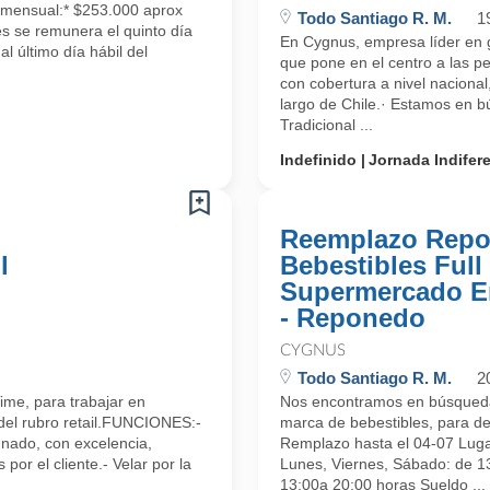
a mensual:* $253.000 aprox
Todo Santiago R. M.
1
es se remunera el quinto día
En Cygnus, empresa líder en g
l último día hábil del
que pone en el centro a las p
con cobertura a nivel naciona
largo de Chile.· Estamos en 
Tradicional ...
Indefinido
Jornada Indifer
Reemplazo Repo
l
Bebestibles Full
Supermercado E
- Reponedo
CYGNUS
Todo Santiago R. M.
2
ime, para trabajar en
Nos encontramos en búsqueda
del rubro retail.FUNCIONES:-
marca de bebestibles, para 
gnado, con excelencia,
Remplazo hasta el 04-07 Lu
or el cliente.- Velar por la
Lunes, Viernes, Sábado: de 13
13:00a 20:00 horas Sueldo ...