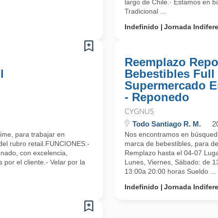
largo de Chile.· Estamos en 
Tradicional ...
Indefinido
Jornada Indifer
Reemplazo Repo
l
Bebestibles Full
Supermercado E
- Reponedo
CYGNUS
Todo Santiago R. M.
2
ime, para trabajar en
Nos encontramos en búsqueda
del rubro retail.FUNCIONES:-
marca de bebestibles, para 
gnado, con excelencia,
Remplazo hasta el 04-07 Lu
or el cliente.- Velar por la
Lunes, Viernes, Sábado: de 13
13:00a 20:00 horas Sueldo ...
Indefinido
Jornada Indifer