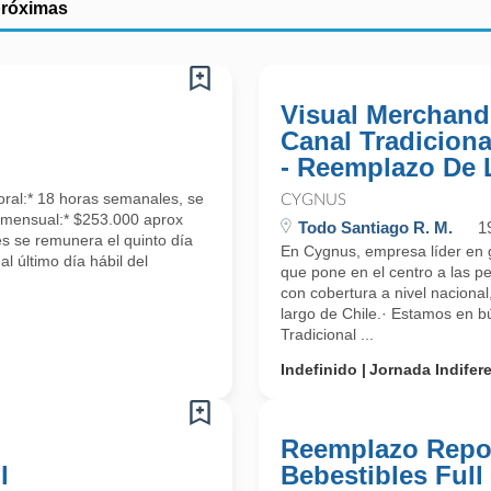
próximas
Visual Merchandi
Canal Tradiciona
- Reemplazo De 
oral:* 18 horas semanales, se
CYGNUS
a mensual:* $253.000 aprox
Todo Santiago R. M.
1
es se remunera el quinto día
En Cygnus, empresa líder en g
l último día hábil del
que pone en el centro a las p
con cobertura a nivel naciona
largo de Chile.· Estamos en 
Tradicional ...
Indefinido
Jornada Indifer
Reemplazo Repo
l
Bebestibles Full