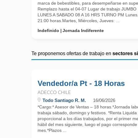
marca de bebestibles, para desempeñarse en sup
Remplazo hasta el 04-07 Lugar de trabajo JUMB
LUNES A SABADO 08 A 16 HRS TURNO PM Lunes, V
21:00 horas.Martes, Miércoles, Jueves: ...
Indefinido
Jornada Indiferente
Te proponemos ofertas de trabajo en
sectores s
Vendedor/a Pt - 18 Horas
ADECCO CHILE
Todo Santiago R. M.
16/06/2026
*Cargo:* Asesor de Ventas – 18 horas.*Jornada lab
trabaja sábado, domingo y festivos. *Renta Liquid
proporcional a los días trabajados, por el primer m
hábil del mes siguiente, luego el pago corresponde a
mes.*Plazos ...