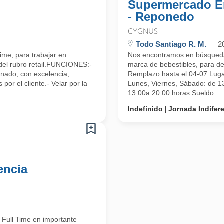
Supermercado E
- Reponedo
CYGNUS
Todo Santiago R. M.
2
ime, para trabajar en
Nos encontramos en búsqueda
del rubro retail.FUNCIONES:-
marca de bebestibles, para 
gnado, con excelencia,
Remplazo hasta el 04-07 Lu
or el cliente.- Velar por la
Lunes, Viernes, Sábado: de 13
13:00a 20:00 horas Sueldo ...
Indefinido
Jornada Indifer
encia
Full Time en importante