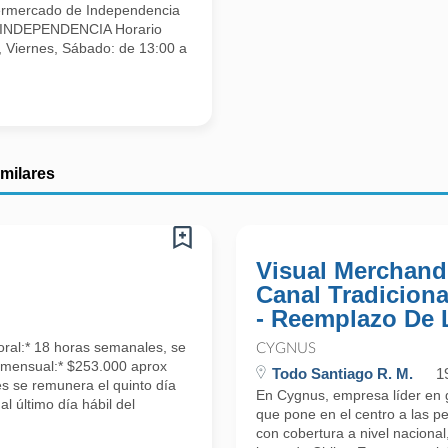
ermercado de Independencia
O INDEPENDENCIA Horario
iernes, Sábado: de 13:00 a
imilares
Visual Merchandi
Canal Tradiciona
- Reemplazo De 
oral:* 18 horas semanales, se
CYGNUS
a mensual:* $253.000 aprox
Todo Santiago R. M.
1
es se remunera el quinto día
En Cygnus, empresa líder en g
l último día hábil del
que pone en el centro a las p
con cobertura a nivel naciona