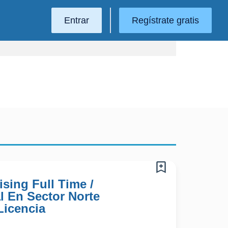
Entrar
Regístrate gratis
sing Full Time /
l En Sector Norte
Licencia