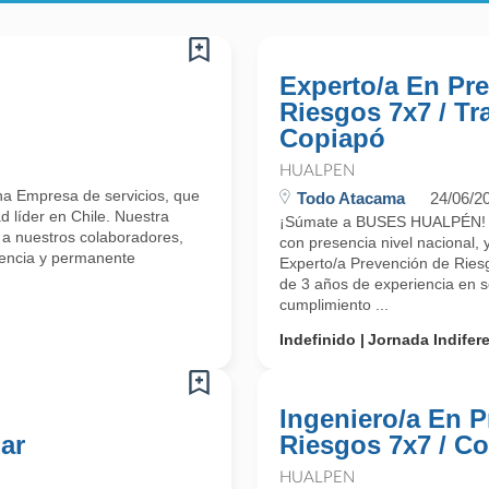
Experto/a En Pr
Riesgos 7x7 / Tr
Copiapó
HUALPEN
a Empresa de servicios, que
Todo Atacama
24/06/2
d líder en Chile. Nuestra
¡Súmate a BUSES HUALPÉN! So
 a nuestros colaboradores,
con presencia nivel nacional,
lencia y permanente
Experto/a Prevención de Ries
de 3 años de experiencia en s
cumplimiento ...
Indefinido
Jornada Indifer
Ingeniero/a En 
ar
Riesgos 7x7 / C
HUALPEN