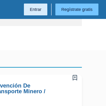
Entrar
Regístrate gratis
evención De
ansporte Minero /