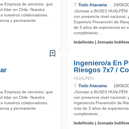
a Empresa de servicios, que
Todo Atacama
24/06/2
d líder en Chile. Nuestra
¡Súmate a BUSES HUALPÉN! So
 a nuestros colaboradores,
con presencia nivel nacional,
lencia y permanente
Experto/a Prevención de Ries
de 3 años de experiencia en s
cumplimiento ...
Indefinido
Jornada Indifer
Ingeniero/a En 
ar
Riesgos 7x7 / C
HUALPEN
Todo Atacama
18/06/2
a Empresa de servicios, que
¡Súmate a BUSES HUALPÉN! So
d líder en Chile. Nuestra
con presencia nivel nacional,
 a nuestros colaboradores,
Ingeniero/a Prevención de Rie
lencia y permanente
más de 3 años de experiencia 
cumplimiento ...
Indefinido
Jornada Indifer