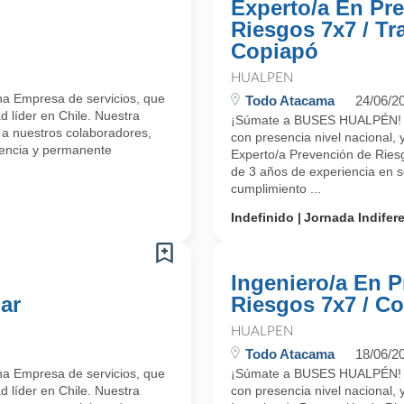
Experto/a En Pr
Riesgos 7x7 / Tr
Copiapó
HUALPEN
a Empresa de servicios, que
Todo Atacama
24/06/2
d líder en Chile. Nuestra
¡Súmate a BUSES HUALPÉN! So
 a nuestros colaboradores,
con presencia nivel nacional,
lencia y permanente
Experto/a Prevención de Ries
de 3 años de experiencia en s
cumplimiento ...
Indefinido
Jornada Indifer
Ingeniero/a En 
ar
Riesgos 7x7 / C
HUALPEN
Todo Atacama
18/06/2
a Empresa de servicios, que
¡Súmate a BUSES HUALPÉN! So
d líder en Chile. Nuestra
con presencia nivel nacional,