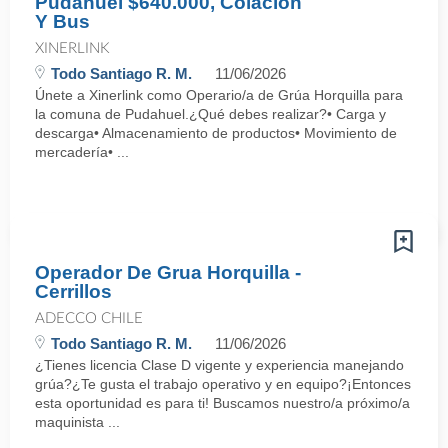
Pudahuel $640.000, Colacion
Y Bus
XINERLINK
Todo Santiago R. M.
11/06/2026
Únete a Xinerlink como Operario/a de Grúa Horquilla para
la comuna de Pudahuel.¿Qué debes realizar?• Carga y
descarga• Almacenamiento de productos• Movimiento de
mercadería• ...
Operador De Grua Horquilla -
Cerrillos
ADECCO CHILE
Todo Santiago R. M.
11/06/2026
¿Tienes licencia Clase D vigente y experiencia manejando
grúa?¿Te gusta el trabajo operativo y en equipo?¡Entonces
esta oportunidad es para ti! Buscamos nuestro/a próximo/a
maquinista ...