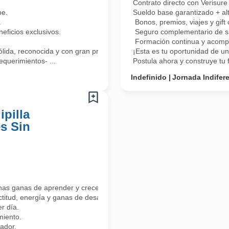
Contrato directo con Verisure 
pe.
Sueldo base garantizado + alt
.
Bonos, premios, viajes y gif
ficios exclusivos.
Seguro complementario de sa
Formación continua y acomp
lida, reconocida y con gran proyección!
¡Esta es tu oportunidad de un
equerimientos- ...
Postula ahora y construye tu f
Indefinido
Jornada Indifer
pilla
s Sin
has ganas de aprender y crecer?
ctitud, energía y ganas de desarrollarte profesionalmente.
r día.
miento.
ador.