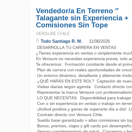
Vendedor/a En Terreno ″
Talagante sin Experiencia +
Comisiones Sin Tope
VERISURE CHILE
Todo Santiago R. M.
11/06/2026
DESARROLLA TU CARRERA EN VENTAS
¿Tienes experiencia en ventas o simplemente muc
En Verisure no necesitas experiencia previa, solo a
Te ofrecemos: Formación constante desde el prime
Plan de carrera con reales oportunidades de creci
Un entorno dinámico, desafiante y altamente motiv
¿QUÉ HARÁS EN ESTE ROL? Captación de nuevos
Visitas diarias según agenda. Contacto directo con 
Representar la marca Verisure con profesionalismo
LO QUE NECESITAS: Disponibilidad para trabajar 
Con o sin experiencia en ventas o trabajo en terre
¡Actitud positiva y ganas de superarte día a d
Contrato directo con Verisure Chile.
Sueldo base garantizado + altas comisiones sin to
Bonos, premios, viajes y gift cards por desempeño
Seguro complementario de salud. Convenios y bene