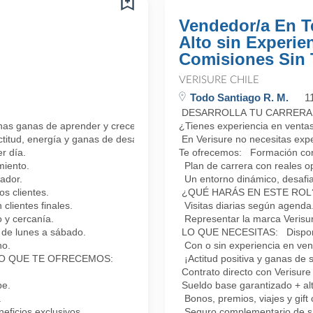
Vendedor/a En T
Alto sin Experie
Comisiones Sin
VERISURE CHILE
Todo Santiago R. M.
1
DESARROLLA TU CARRERA
has ganas de aprender y crecer?
¿Tienes experiencia en venta
ctitud, energía y ganas de desarrollarte profesionalmente.
En Verisure no necesitas exper
r día.
Te ofrecemos: Formación cons
miento.
Plan de carrera con reales o
ador.
Un entorno dinámico, desafia
 clientes.
¿QUÉ HARÁS EN ESTE ROL? C
clientes finales.
Visitas diarias según agenda.
 y cercanía.
Representar la marca Verisur
de lunes a sábado.
LO QUE NECESITAS: Disponibi
no.
Con o sin experiencia en vent
ía! LO QUE TE OFRECEMOS:
¡Actitud positiva y ganas d
Contrato directo con Verisure 
pe.
Sueldo base garantizado + alt
.
Bonos, premios, viajes y gif
ficios exclusivos.
Seguro complementario de sa