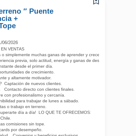
erreno ″ Puente
ncia +
 Tope
1/06/2026
 EN VENTAS
s o simplemente muchas ganas de aprender y crecer?
iencia previa, solo actitud, energía y ganas de desarrollarte profesio
tante desde el primer día.
portunidades de crecimiento.
nte y altamente motivador.
aptación de nuevos clientes.
 Contacto directo con clientes finales.
e con profesionalismo y cercanía.
lidad para trabajar de lunes a sábado.
as o trabajo en terreno.
e superarte día a día! LO QUE TE OFRECEMOS:
Chile.
as comisiones sin tope.
t cards por desempeño.
lud. Convenios y beneficios exclusivos.