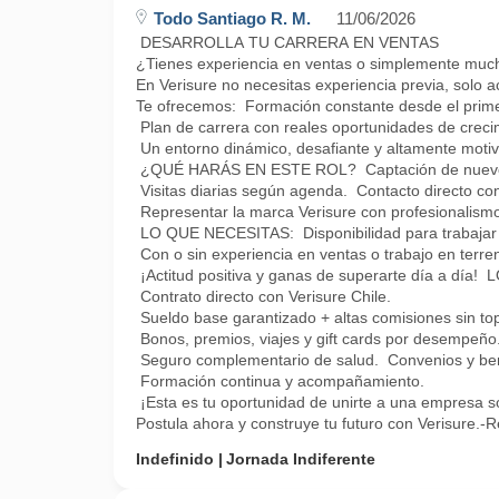
Todo Santiago R. M.
11/06/2026
DESARROLLA TU CARRERA EN VENTAS
¿Tienes experiencia en ventas o simplemente muc
En Verisure no necesitas experiencia previa, solo a
Te ofrecemos: Formación constante desde el prime
Plan de carrera con reales oportunidades de creci
Un entorno dinámico, desafiante y altamente motiv
¿QUÉ HARÁS EN ESTE ROL? Captación de nuevos
Visitas diarias según agenda. Contacto directo con 
Representar la marca Verisure con profesionalismo
LO QUE NECESITAS: Disponibilidad para trabajar 
Con o sin experiencia en ventas o trabajo en terre
¡Actitud positiva y ganas de superarte día a d
Contrato directo con Verisure Chile.
Sueldo base garantizado + altas comisiones sin to
Bonos, premios, viajes y gift cards por desempeño
Seguro complementario de salud. Convenios y bene
Formación continua y acompañamiento.
¡Esta es tu oportunidad de unirte a una empresa só
Postula ahora y construye tu futuro con Verisure.-R
Indefinido
Jornada Indiferente