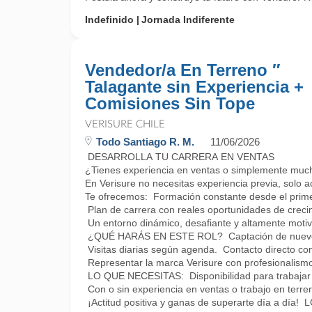
Indefinido
Jornada Indiferente
Vendedor/a En Terreno ″
Talagante sin Experiencia +
Comisiones Sin Tope
VERISURE CHILE
Todo Santiago R. M.
11/06/2026
DESARROLLA TU CARRERA EN VENTAS
¿Tienes experiencia en ventas o simplemente muc
En Verisure no necesitas experiencia previa, solo a
Te ofrecemos: Formación constante desde el prime
Plan de carrera con reales oportunidades de creci
Un entorno dinámico, desafiante y altamente motiv
¿QUÉ HARÁS EN ESTE ROL? Captación de nuevos
Visitas diarias según agenda. Contacto directo con 
Representar la marca Verisure con profesionalismo
LO QUE NECESITAS: Disponibilidad para trabajar 
Con o sin experiencia en ventas o trabajo en terre
¡Actitud positiva y ganas de superarte día a d