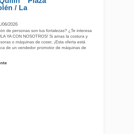
Quilín ″ Plaza
lén / La
1/06/2026
ación de personas son tus fortalezas? ¿Te interesa
LA YA CON NOSOTROS! Si amas la costura y
soras o máquinas de coser, ¡Esta oferta está
sca de un vendedor promotor de máquinas de
ente