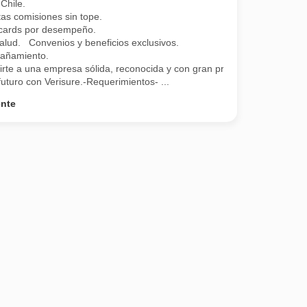
Chile.
as comisiones sin tope.
t cards por desempeño.
lud. Convenios y beneficios exclusivos.
añamiento.
irte a una empresa sólida, reconocida y con gran proyección!
uturo con Verisure.-Requerimientos- ...
ente