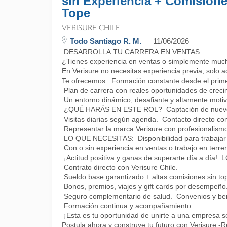
sin Experiencia + Comisione
Tope
VERISURE CHILE
Todo Santiago R. M.
11/06/2026
DESARROLLA TU CARRERA EN VENTAS
¿Tienes experiencia en ventas o simplemente muc
En Verisure no necesitas experiencia previa, solo a
Te ofrecemos: Formación constante desde el prime
Plan de carrera con reales oportunidades de creci
Un entorno dinámico, desafiante y altamente motiv
¿QUÉ HARÁS EN ESTE ROL? Captación de nuevos
Visitas diarias según agenda. Contacto directo con 
Representar la marca Verisure con profesionalismo
LO QUE NECESITAS: Disponibilidad para trabajar 
Con o sin experiencia en ventas o trabajo en terre
¡Actitud positiva y ganas de superarte día a d
Contrato directo con Verisure Chile.
Sueldo base garantizado + altas comisiones sin to
Bonos, premios, viajes y gift cards por desempeño
Seguro complementario de salud. Convenios y bene
Formación continua y acompañamiento.
¡Esta es tu oportunidad de unirte a una empresa só
Postula ahora y construye tu futuro con Verisure.-R