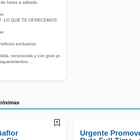
de lunes a sábado.
no.
nder! LO QUE TE OFRECEMOS:
pe.
.
ficios exclusivos.
lida, reconocida y con gran proyección!
equerimientos- ...
próximas
aflor
Urgente Promove