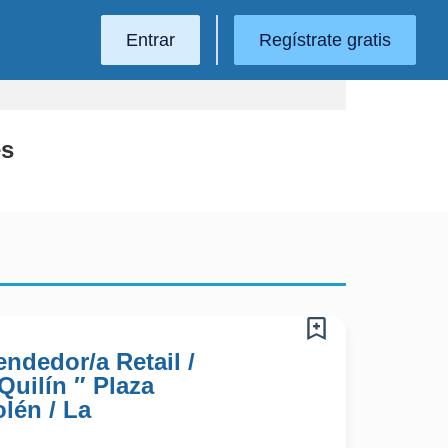
Entrar
Regístrate gratis
es
ndedor/a Retail /
Quilín ″ Plaza
lén / La