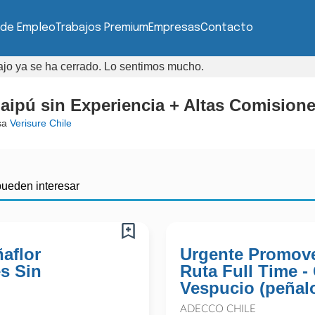
 de Empleo
Trabajos Premium
Empresas
Contacto
bajo ya se ha cerrado. Lo sentimos mucho.
aipú sin Experiencia + Altas Comision
sa
Verisure Chile
pueden interesar
aflor
Urgente Promove
s Sin
Ruta Full Time - 
Vespucio (peñalo
ADECCO CHILE