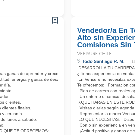
Vendedor/a En T
Alto sin Experie
Comisiones Sin
VERISURE CHILE
Todo Santiago R. M.
1
DESARROLLA TU CARRERA
has ganas de aprender y crecer?
¿Tienes experiencia en venta
ctitud, energía y ganas de desarrollarte profesionalmente.
En Verisure no necesitas exper
r día.
Te ofrecemos: Formación cons
miento.
Plan de carrera con reales o
ador.
Un entorno dinámico, desafia
 clientes.
¿QUÉ HARÁS EN ESTE ROL? C
clientes finales.
Visitas diarias según agenda.
 y cercanía.
Representar la marca Verisur
de lunes a sábado.
LO QUE NECESITAS: Disponibi
no.
Con o sin experiencia en vent
ía! LO QUE TE OFRECEMOS:
¡Actitud positiva y ganas d