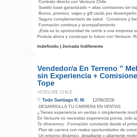
Contrato directo con Verisure Chile.
Sueldo base garantizado + altas comisiones sin to
Bonos, premios, viajes y gift cards por desempeño
Seguro complementario de salud. Convenios y bene
Formación continua y acompañamiento.
¡Esta es tu oportunidad de unirte a una empresa só
Postula ahora y construye tu futuro con Verisure.-R
Indefinido
Jornada Indiferente
Vendedor/a En Terreno ″ Meli
sin Experiencia + Comisione
Tope
VERISURE CHILE
Todo Santiago R. M.
12/06/2026
DESARROLLA TU CARRERA EN VENTAS
¿Tienes experiencia en ventas o simplemente muc
En Verisure no necesitas experiencia previa, solo a
Te ofrecemos: Formación constante desde el prime
Plan de carrera con reales oportunidades de creci
Un entorno dinámico, desafiante y altamente motiv