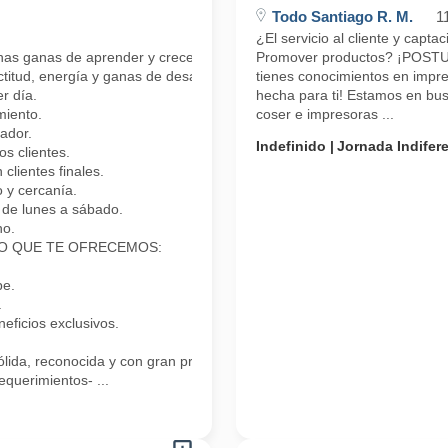
Todo Santiago R. M.
1
¿El servicio al cliente y capt
has ganas de aprender y crecer?
Promover productos? ¡POSTU
ctitud, energía y ganas de desarrollarte profesionalmente.
tienes conocimientos en impre
r día.
hecha para ti! Estamos en bu
miento.
coser e impresoras ...
ador.
Indefinido
Jornada Indifer
 clientes.
clientes finales.
 y cercanía.
de lunes a sábado.
no.
ía! LO QUE TE OFRECEMOS:
pe.
.
ficios exclusivos.
lida, reconocida y con gran proyección!
equerimientos- ...