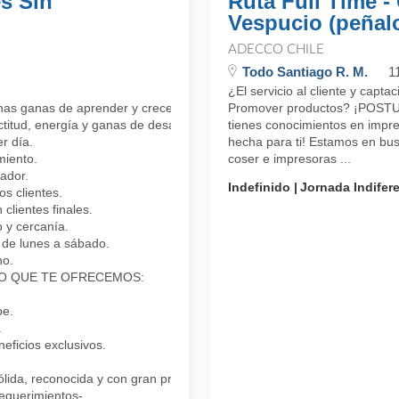
s Sin
Ruta Full Time - 
Vespucio (peñalo
ADECCO CHILE
Todo Santiago R. M.
1
¿El servicio al cliente y capt
has ganas de aprender y crecer?
Promover productos? ¡POSTU
ctitud, energía y ganas de desarrollarte profesionalmente.
tienes conocimientos en impre
r día.
hecha para ti! Estamos en bu
miento.
coser e impresoras ...
ador.
Indefinido
Jornada Indifer
 clientes.
clientes finales.
 y cercanía.
de lunes a sábado.
no.
ía! LO QUE TE OFRECEMOS:
pe.
.
ficios exclusivos.
lida, reconocida y con gran proyección!
equerimientos- ...