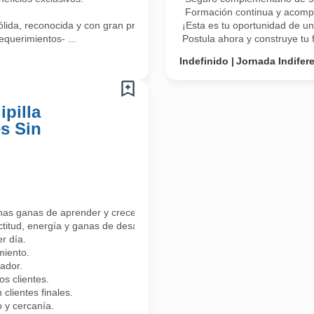
Formación continua y acomp
lida, reconocida y con gran proyección!
¡Esta es tu oportunidad de un
equerimientos- ...
Postula ahora y construye tu f
Indefinido
Jornada Indifer
pilla
s Sin
has ganas de aprender y crecer?
ctitud, energía y ganas de desarrollarte profesionalmente.
r día.
miento.
ador.
 clientes.
clientes finales.
 y cercanía.