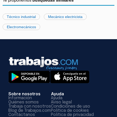
Te proponemos
búsquedas similares
Técnico industrial
Mecánico electricista
Electromecánicos
Sobre nosotros
Ayuda
Información
Ayuda
Quiénes somos
Aviso legal
Trabaja con nosotros
Condiciones de uso
Blog de Trabajos.com
Política de cookies
Contáctanos
Política de privacidad